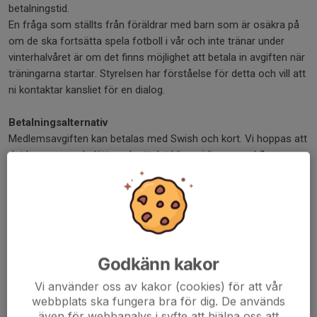
betalningstid.
En fråga som ställts från föräldrar med barn som är osäkra på
om de ska fortsätta spela fotboll i vår och inte tränar under
vinterhalvåret är om det finns möjlighet att betala in avgiften när
träningarna startar. Styrelsen har förståelse för detta och vill att
ni kontaktar kansliet för en dialog.
Betalningsalternativ
Medlemsavgiften kan betalas med Swish och kort. Vi hoppas att
det kommer underlätta och att det blir smidigare med flera
betalningsalternativ. Vi kommer även att lägga en
påminnelseavgift på 60kr från den andra påminnelsen.
Avgifter
MAIK driver Hellgrenshagen i egen regi med skötsel av
fotbollsplaner, padelbanor, skidspår, löparspår och lokaler med
Godkänn kakor
visst stöd från kommunen. Detta stöd täcker inte alla kostnader
som finns för bland annat planhyror och inköp av
Vi använder oss av kakor (cookies) för att vår
webbplats ska fungera bra för dig. De används
fotbollsmaterial.
även för webbanalys i syfte att hjälpa oss att