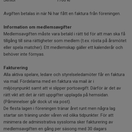
Senior
1700 kr
Avgiften betalas in när Ni har fått en faktura från föreningen.
Information om medlemsavgifter
Medlemsavgiften måste vara betald i rätt tid för att man ska få
tillgång till sina rättigheter som medlem (t.ex. rösta på årsmötet
eller spela matcher). Ett medlemskap gäller ett kalenderår och
behöver inte förnyas.
Fakturering
Alla aktiva spelare, ledare och styrelseledamöter får en faktura
via mail. Fördelarna med en faktura via mail är i
miljösynpunkt samt att vi slipper portoavgift. Därför är det av
rätt vikt att det är rätt uppgifter upplagda på hemsidan.
(Påminnelser går dock ut via post).
De flesta lagen i föreningen tränar året runt men några lag
startar sin träning under våren vid olika tidpunkter. För att
minimera de administrativa sysslorna sker fakturering av
medlemsavgiften en gång per säsong med 30 dagars