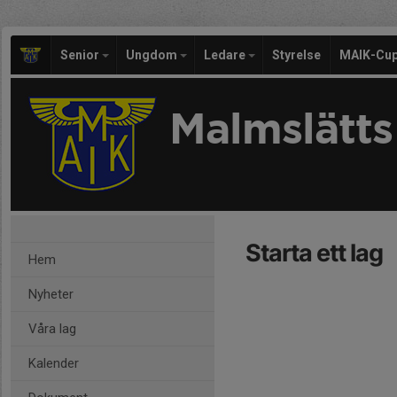
Senior
Ungdom
Ledare
Styrelse
MAIK-Cu
Malmslätts
Starta ett lag
Hem
Nyheter
Våra lag
Kalender