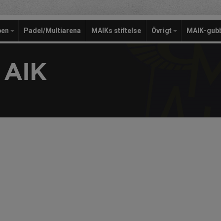
pen
Padel/Multiarena
MAIKs stiftelse
Övrigt
MAIK-gub
 AIK