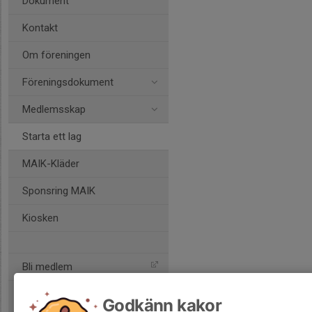
Dokument
Kontakt
Om föreningen
Föreningsdokument
Medlemsskap
Starta ett lag
MAIK-Kläder
Sponsring MAIK
Kiosken
Bli medlem
Godkänn kakor