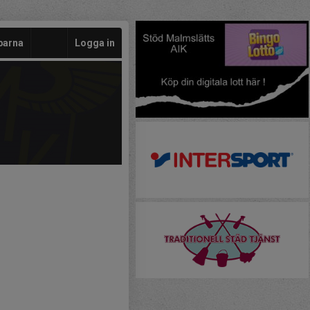
barna
Logga in