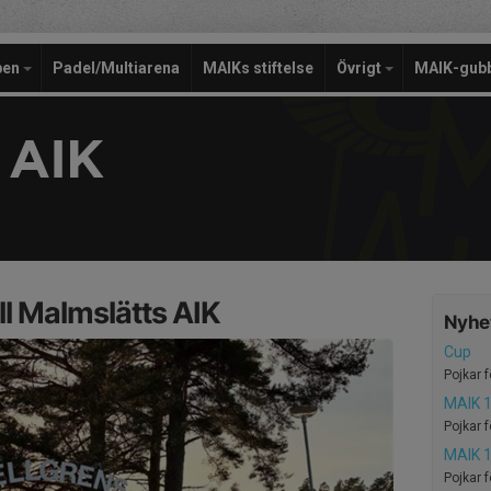
pen
Padel/Multiarena
MAIKs stiftelse
Övrigt
MAIK-gub
 AIK
l Malmslätts AIK
Nyhet
Cup
Pojkar 
MAIK 1
Pojkar 
MAIK 1
Pojkar 