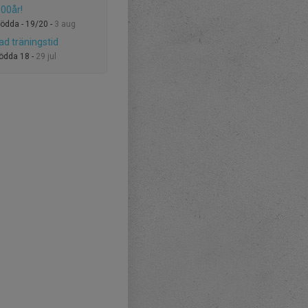
00år!
födda - 19/20 -
3 aug
ad träningstid
födda 18 -
29 jul