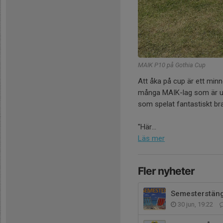
MAIK P10 på Gothia Cup
Att åka på cup är ett minn
många MAIK-lag som är ut
som spelat fantastiskt bra
"Här...
Läs mer
Fler nyheter
Semesterstäng
30 jun, 19:22