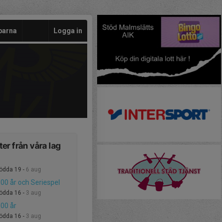
barna
Logga in
er från våra lag
födda 19 -
6 aug
00 år och Seriespel
födda 16 -
3 aug
00 år
födda 16 -
3 aug