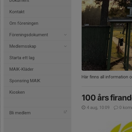
Dokument
Kontakt
Om föreningen
Föreningsdokument
Medlemsskap
Starta ett lag
MAIK-Kläder
Här finns all information 
Sponsring MAIK
Kiosken
100 års firand
4 aug, 10:09
0 kom
Bli medlem