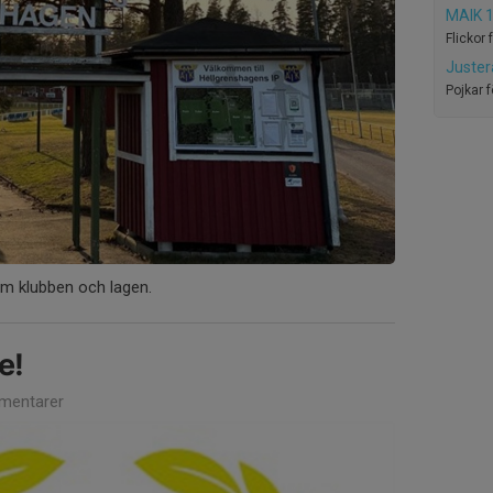
MAIK 1
Flickor 
Juster
Pojkar 
om klubben och lagen.
e!
mentarer