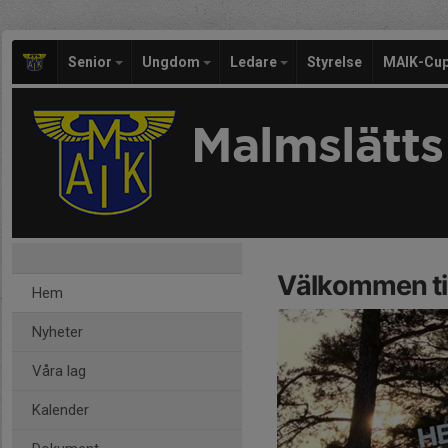
Senior
Ungdom
Ledare
Styrelse
MAIK-Cu
Malmslätts
Välkommen til
Hem
Nyheter
Våra lag
Kalender