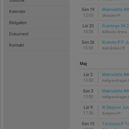
Statistik
Sön 19
Malmslätts AIK 
Kalender
12:00
Skarpans IP
Bildgalleri
Lör 25
Svärtinge SK 2
10:00
Billbäcks Arena,
Dokument
Sön 26
Krokeks IF P-J
Kontakt
15:00
Kolmårdens IP
Maj
Lör 2
Malmslätts AI
13:00
Hellgrenshagen 
Sön 3
Malmslätts AIK
13:00
Hellgrenshagen 
Lör 9
IK Sleipner Jun
17:30
Borgsmo IP
Sön 10
Torstorps IF T