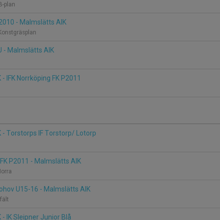
B-plan
2010 - Malmslätts AIK
Konstgräsplan
U - Malmslätts AIK
 - IFK Norrköping FK P2011
 - Torstorps IF Torstorp/ Lotorp
 FK P2011 - Malmslätts AIK
Norra
ohov U15-16 - Malmslätts AIK
fält
- IK Sleipner Junior Blå