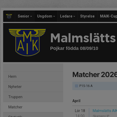
Senior
Ungdom
Ledare
Styrelse
MAIK-Cu
Malmslätts
Pojkar födda 08/09/10
Matcher 202
Hem
P15-16 A
Nyheter
Truppen
April
Matcher
Lör 18
Malmslätts AIK 
14:00
Skarpans IP