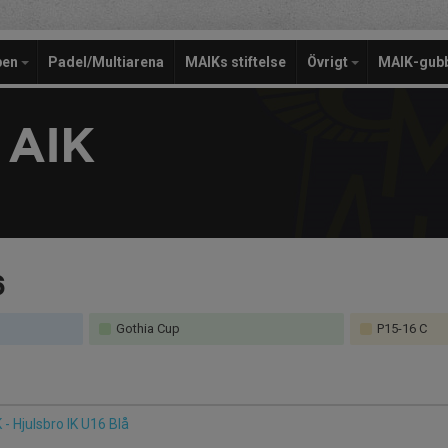
pen
Padel/Multiarena
MAIKs stiftelse
Övrigt
MAIK-gub
 AIK
6
Gothia Cup
P15-16 C
- Hjulsbro IK U16 Blå