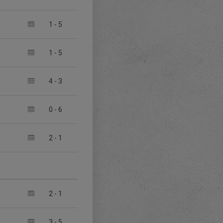
1
-
5
1
-
5
4
-
3
0
-
6
2
-
1
2
-
1
3
-
5