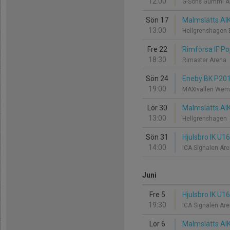
12:00
G-Sons Gummi 
Sön 17
Malmslätts AIK
13:00
Hellgrenshagen 
Fre 22
Rimforsa IF Po
18:30
Rimaster Arena
Sön 24
Eneby BK P201
19:00
MAXIvallen Wem
Lör 30
Malmslätts AIK
13:00
Hellgrenshagen
Sön 31
Hjulsbro IK U16
14:00
ICA Signalen Ar
Juni
Fre 5
Hjulsbro IK U16
19:30
ICA Signalen Ar
Lör 6
Malmslätts AIK