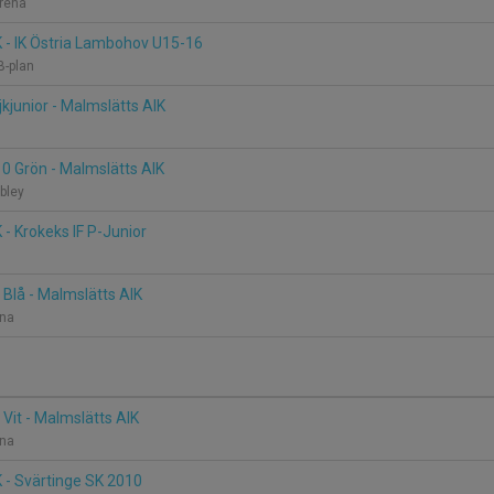
Arena
 - IK Östria Lambohov U15-16
B-plan
jkjunior - Malmslätts AIK
0 Grön - Malmslätts AIK
bley
 - Krokeks IF P-Junior
 Blå - Malmslätts AIK
ena
 Vit - Malmslätts AIK
ena
 - Svärtinge SK 2010