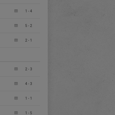
1
-
4
5
-
2
2
-
1
2
-
3
4
-
3
1
-
1
1
-
5