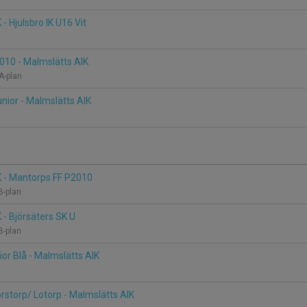
- Hjulsbro IK U16 Vit
010 - Malmslätts AIK
 A-plan
unior - Malmslätts AIK
K - Mantorps FF P2010
B-plan
 - Björsäters SK U
B-plan
ior Blå - Malmslätts AIK
orstorp/ Lotorp - Malmslätts AIK