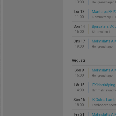
13:00
Hellgrenshagen 
Lör 13
Mantorps FF P
11:00
Klämmestorp IP 
Sön 14
Björsäters SK 
16:00
Sätervallen 1
Ons 17
Malmslätts AIK
19:00
Hellgrenshagen
Augusti
Sön 9
Malmslätts AIK
16:00
Hellgrenshagen
Lör 15
IFK Norrköping
14:30
Himmelstalund 
Sön 16
IK Östria Lamb
18:00
Lambohovs sport
Fre 21
Malmslätts AIK 