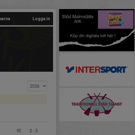
barna
Logga in
2
-
3