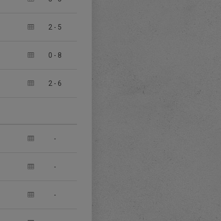
2
-
5
0
-
8
2
-
6
-
-
-