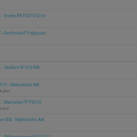
K - Eneby BK P2010 Grön
 - Rimforsa IF Pojkjunior
- Hjulsbro IK U16 Blå
010 - Malmslätts AIK
 A-plan
K - Mantorps FF P2010
B-plan
ior Blå - Malmslätts AIK