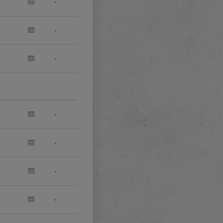
-
-
-
-
-
-
-