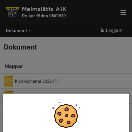
Malmslätts AIK
Pojkar födda 08/09/10
Logga in
Dokument
Dokument
Mappar
Kioskschema 2022
(1)
Protokoll möte
(0)
Pizzabottnar.pdf
5,89 MB