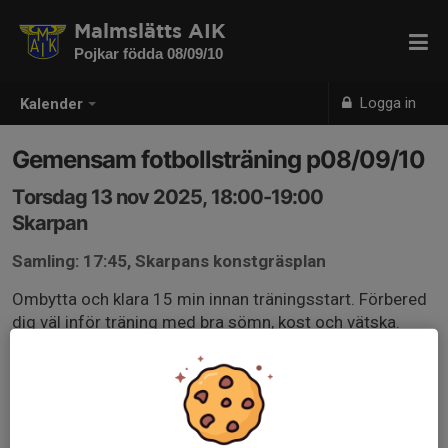
Malmslätts AIK
Pojkar födda 08/09/10
Logga in
Kalender
Gemensam fotbollsträning p08/09/10
Torsdag 13 nov 2025, 18:00-19:00
Skarpan
Samling: 17:45, Skarpans konstgräsplan
Ombytta och klara 15 min innan träningsstart. Förbered
dig väl inför träning med bra sömn, kost och vätska.
Vi tränar i kläder efter väder, obligatoriskt med
benskydd och egen, påfylld vattenflaska.
Sent återbud lämnas till Anna eller Damir