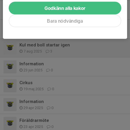
Inställd
Godkänn alla kakor
2 sep 2025
0
Bara nödvändiga
Info kring dagens träning 2/9
2 sep 2025
0
Kul med boll startar igen
7 aug 2025
3
Information
23 jun 2025
0
Cirkus
19 maj 2025
0
Information
29 apr 2025
0
Föräldrarmöte
23 apr 2025
0