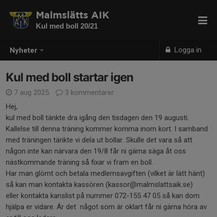
Malmslätts AIK
Kul med boll 20/21
Logga in
Nyheter
Kul med boll startar igen
7 aug 2025
3 kommentarer
Hej,
kul med boll tänkte dra igång den tisdagen den 19 augusti.
Kallelse till denna träning kommer komma inom kort. I samband
med träningen tänkte vi dela ut bollar. Skulle det vara så att
någon inte kan närvara den 19/8 får ni gärna säga åt oss
nästkommande träning så fixar vi fram en boll.
Har man glömt och betala medlemsavgiften (vilket är lätt hänt)
så kan man kontakta kassören (kassor@malmslattsaik.se)
eller kontakta kanslist på nummer 072-155 47 05 så kan dom
hjälpa er vidare. Är det något som är oklart får ni gärna höra av