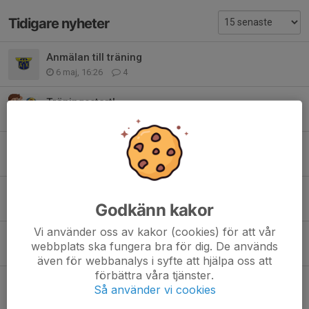
Tidigare nyheter
Anmälan till träning
6 maj, 16:26
4
Träningsstart!
27 apr, 19:03
2
Kul med boll 2026!
10 apr, 15:36
5
Inställd träning…
Godkänn kakor
7 okt 2025
0
Vi använder oss av kakor (cookies) för att vår
Inställd träning
webbplats ska fungera bra för dig. De används
23 sep 2025
3
även för webbanalys i syfte att hjälpa oss att
förbättra våra tjänster.
Inställd träning
Så använder vi cookies
9 sep 2025
0