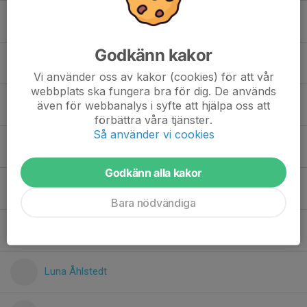
Julian Lyckeman
Godkänn kakor
Julian Pettersson Borst
Vi använder oss av kakor (cookies) för att vår
webbplats ska fungera bra för dig. De används
Leo Tesell
även för webbanalys i syfte att hjälpa oss att
förbättra våra tjänster.
Så använder vi cookies
Léon Deurell
Godkänn alla kakor
Levi Jensen
Bara nödvändiga
Luna Arnell
Luna Åhlstedt