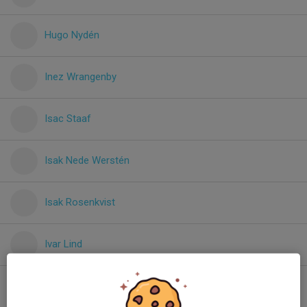
Hugo Nydén
Inez Wrangenby
Isac Staaf
Isak Nede Werstén
Isak Rosenkvist
Ivar Lind
Jack Tegler