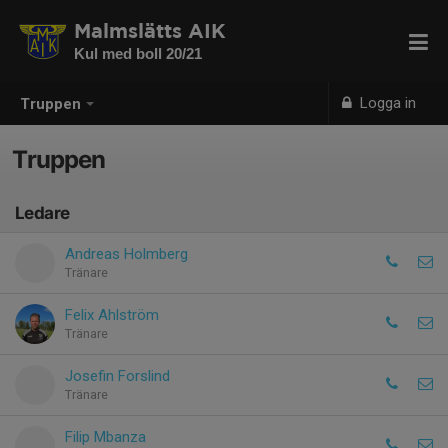
Malmslätts AIK
Kul med boll 20/21
Logga in
Truppen
Truppen
Ledare
Andreas Holmberg
Tränare
Felix Ahlström
Tränare
Josefin Forslind
Tränare
Filip Mbanza