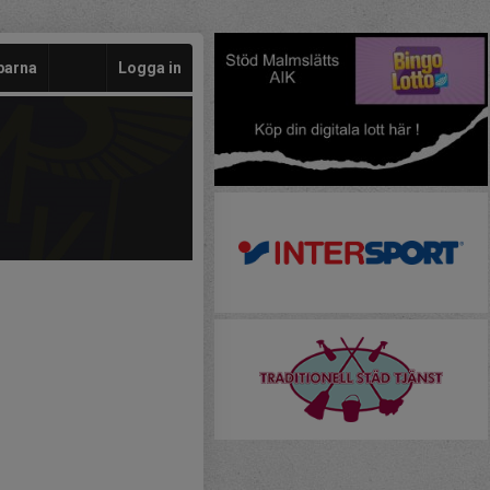
barna
Logga in