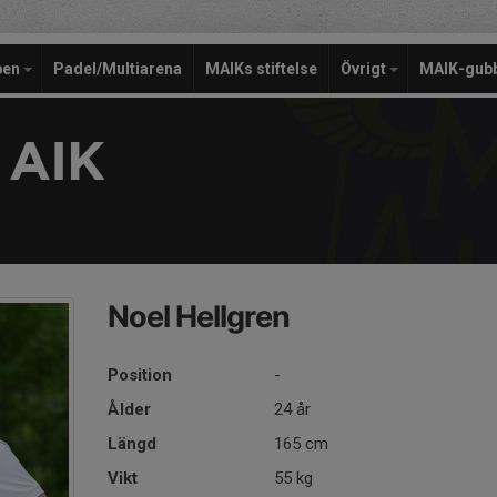
pen
Padel/Multiarena
MAIKs stiftelse
Övrigt
MAIK-gub
 AIK
Noel Hellgren
Position
-
Ålder
24 år
Längd
165 cm
Vikt
55 kg