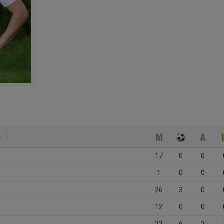
17
0
0
1
0
0
26
3
0
12
0
0