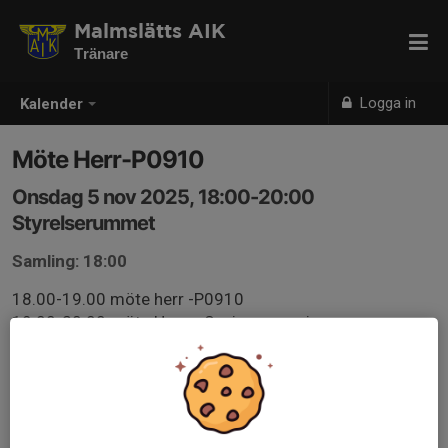
Malmslätts AIK
Tränare
Logga in
Kalender
Möte Herr-P0910
Onsdag 5 nov 2025, 18:00-20:00
Styrelserummet
Samling: 18:00
18.00-19.00 möte herr -P0910
19.00-20.00 möte Herr + Senior ansvariga
förutsättningar 2026