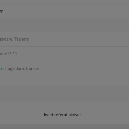
by
ledare, Tränare
nare P-11
emi
Lagledare, tränare
Inget referat skrivet