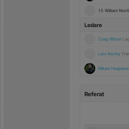
15. William Norr
Ledare
Craig Wilson
Lag
Lars Norrby
Trä
Mikael Haapani
Referat