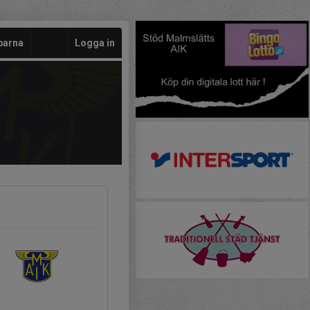
barna
Logga in