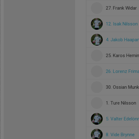
27. Frank Widar
12. Isak Nilsson
4. Jakob Haapa
25. Karos Hemi
26. Lorenz Frim
30. Ossian Mun
1. Ture Nilsson
5. Valter Edelön
8. Vide Brynne