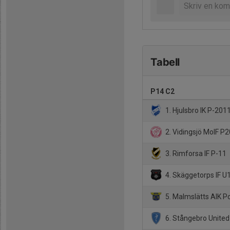
Tabell
P14 C2
1. Hjulsbro IK P-2011
2. Vidingsjö MoIF P
3. Rimforsa IF P-11
4. Skäggetorps IF U
5. Malmslätts AIK P
6. Stångebro Unite