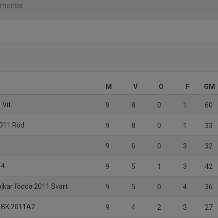
M
V
O
F
GM
 Vit
9
8
0
1
60
2011 Röd
9
8
0
1
33
9
6
0
3
32
14
9
5
1
3
42
ojkar födda 2011 Svart
9
5
0
4
36
d BK 2011A2
9
4
2
3
27