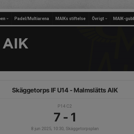
pen
Padel/Multiarena
MAIKs stiftelse
Övrigt
MAIK-gub
 AIK
Skäggetorps IF U14 - Malmslätts AIK
P14 C2
7 - 1
8 jun 2025, 10:30, Skäggetorpsplan