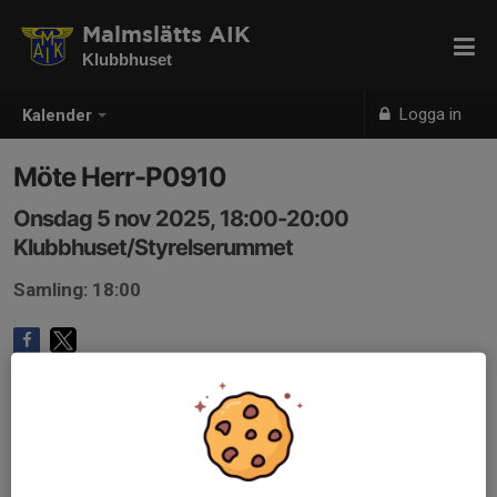
Malmslätts AIK
Klubbhuset
Logga in
Kalender
Möte Herr-P0910
Onsdag 5 nov 2025, 18:00-20:00
Klubbhuset/Styrelserummet
Samling: 18:00