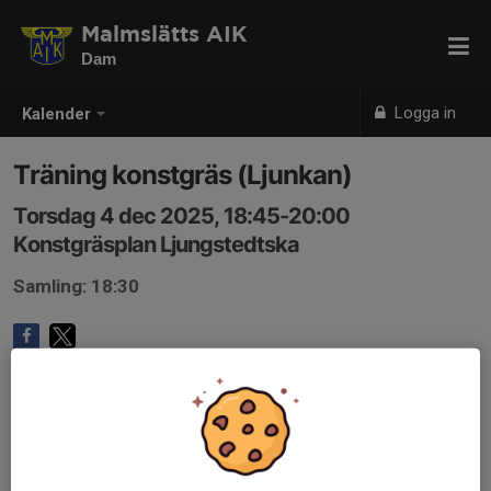
Malmslätts AIK
Dam
Logga in
Kalender
Träning konstgräs (Ljunkan)
Torsdag 4 dec 2025, 18:45-20:00
Konstgräsplan Ljungstedtska
Samling: 18:30